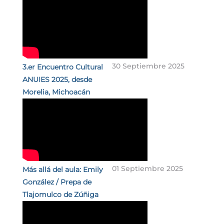
30 Septiembre 2025
3.er Encuentro Cultural
ANUIES 2025, desde
Morelia, Michoacán
01 Septiembre 2025
Más allá del aula: Emily
González / Prepa de
Tlajomulco de Zúñiga