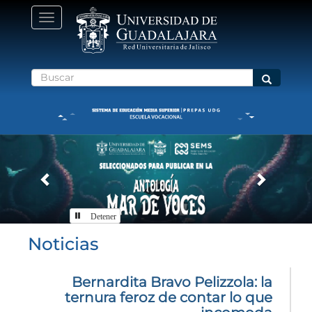
Pasar
Toggle
al
navigation
contenido
principal
Buscar
Buscar
Previous
Next
Detener
Inicio
Noticias
Bernardita Bravo Pelizzola: la
ternura feroz de contar lo que